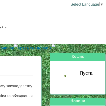
Select Language
▼
починок
Краса та здоров'я
Кошик
Пуста
0
ому законодавству.
ніки та обладнання
Новини