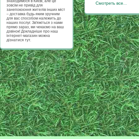
знаходимося в Києві, але це
Смотреть все...
зовсім не привід для
занепокоєння жителів інших міст
– доставка будь-яким зручним
для вас способом належить до
наших послуг. Зв'яжіться з нами
прямо зараз, ми чекаємо на ваш
дзвінок! Докладніше про наш
інтернет-магазин можна
дізнатися тут.