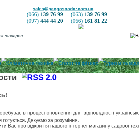
sales@pangospodar.com.ua
(066)
139 76 99
(063)
139 76 99
(097)
444 44 20
(066)
161 81 22
ка та оплата
Про нас
Контактна інформація
Зворотній зв'язок
о
Кліматична техніка
Спорт та фітнес
Туризм та від
вости
ь!
перебуває в процесі оновлення для відповідності українськ
я готується. Дякуємо за розуміння.
ити Вас про відкриття нашого інтернет магазину садової тех