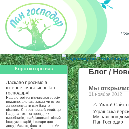
Достав
Садівництво
Будівництв
Коротко про нас
Блог / Но
Ласкаво просимо в
Мы открылис
інтернет-магазин «Пан
господар»!
01 ноября 2012
Наша сторінка відкрилася зовсім
недавно, але вже зараз ми готові
⚠️ Увага! Сайт 
запропонувати вам багато
цікавого. Список привабливий: це
Українська версі
і садова техніка провідних
Ми раді повідом
виробників, і найрізноманітніший
Пан Господар
інструментарій, і товари для
дому, і багато, багато іншого. Ми