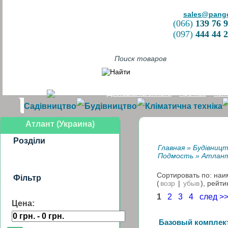
sales@pang
(066)
139 76 
(097)
444 44 
Доставка та оплата
Про нас
Кон
Садівництво
Будівництво
Кліматична техніка
Атлант (Украина)
Розділи
Главная
»
Будівниц
Подмость
»
Атлант
Сортировать по: на
Фільтр
(
возр
|
убыв
), рейти
1
2
3
4
след >
Цена:
Базовый комплект 