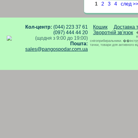
1
2
3
4
след >
Кол-центр:
(044) 223 37 61
Кошик
Доставка 
(097) 444 44 20
Зворотній зв'язок
�
в
(щодня з 9:00 до 19:00)
снігоприбиральники. ��інструме
Пошта:
тачки, товари для активного в
sales@pangospodar.com.ua