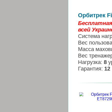
Орбитрек Fi
Бесплатная
всей Украине
Система наг
Вес пользов
Масса махов
Вес тренаже
Нагрузка:
8
у
Гарантия:
12