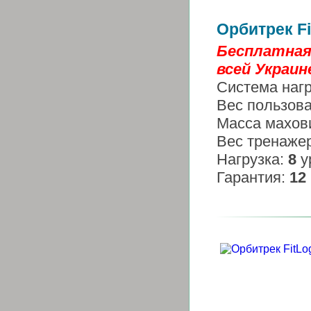
Орбитрек F
Бесплатная
всей Украине
Система наг
Вес пользов
Масса махов
Вес тренаже
Нагрузка:
8
у
Гарантия:
12