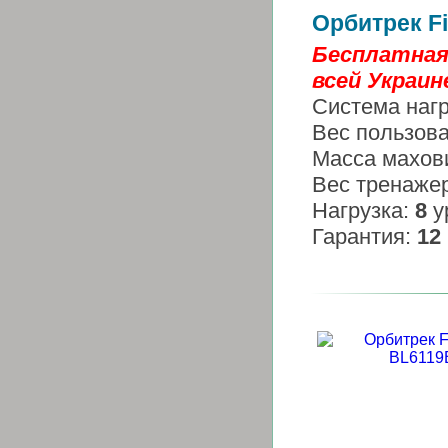
Орбитрек Fi
Бесплатная
всей Украине
Система наг
Вес пользов
Масса махов
Вес тренаже
Нагрузка:
8
у
Гарантия:
12