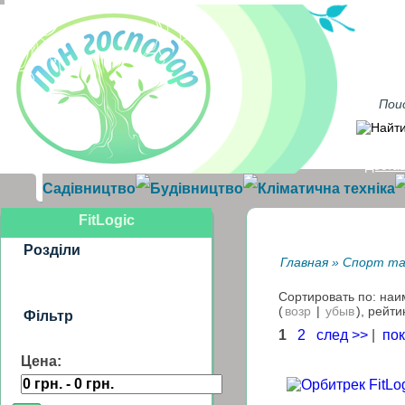
Достав
Садівництво
Будівництво
Кліматична техніка
FitLogic
Розділи
Главная
»
Спорт та
Сортировать по: на
(
возр
|
убыв
), рейти
Фільтр
1
2
след >>
|
пок
Цена: