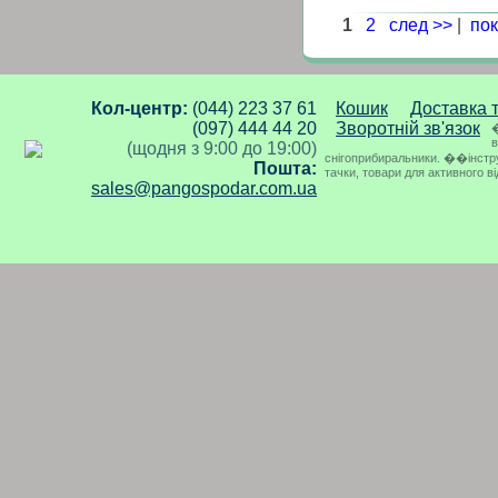
1
2
след >>
|
пок
Кол-центр:
(044) 223 37 61
Кошик
Доставка 
(097) 444 44 20
Зворотній зв'язок
�
в
(щодня з 9:00 до 19:00)
снігоприбиральники. ��інструме
Пошта:
тачки, товари для активного в
sales@pangospodar.com.ua