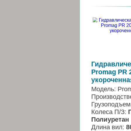
Гидравличе
Promag PR 
укороченна
Модель: Pro
Производств
Грузоподъем
Колеса П/З:
Полиуретан
Длина вил:
8