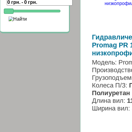
Гидравличе
Promag PR 
низкопроф
Модель: Pro
Производств
Грузоподъем
Колеса П/З:
Полиуретан
Длина вил:
1
Ширина вил: