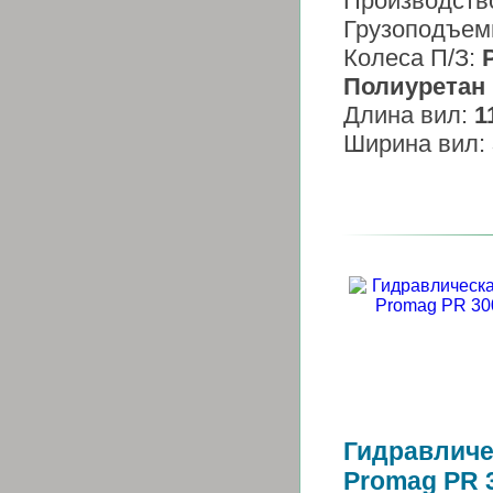
Производств
Грузоподъем
Колеса П/З:
Полиуретан
Длина вил:
1
Ширина вил:
Гидравличе
Promag PR 