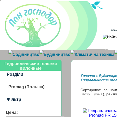
Достав
Садівництво
Будівництво
Кліматична техніка
Гидравлические тележки
вилочные
Розділи
Главная
»
Будівниц
Гидравлические те
Promag (Польша)
Сортировать по: на
(
возр
|
убыв
), рейти
Фільтр
Цена: