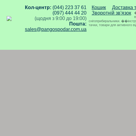
Кол-центр:
(044) 223 37 61
Кошик
Доставка 
(097) 444 44 20
Зворотній зв'язок
�
в
(щодня з 9:00 до 19:00)
снігоприбиральники. ��інструме
Пошта:
тачки, товари для активного в
sales@pangospodar.com.ua