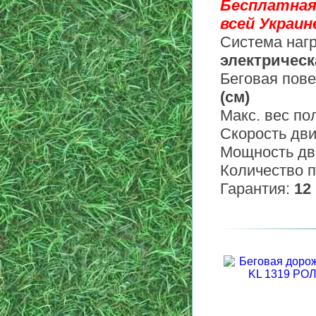
Бесплатная
всей Украине
Система нагр
электрическ
Беговая пов
(см)
Макс. вес по
Скорость дв
Мощность дв
Количество 
Гарантия:
12