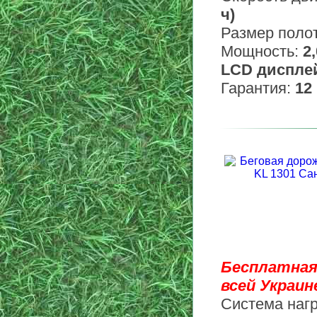
ч)
Размер поло
Мощность:
2,
LCD диспле
Гарантия:
12
Бесплатная
всей Украине
Система нагр