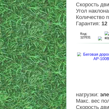
Скорость дв
Угол наклона
Количество 
Гарантия:
12
Код:
127031
нагрузки:
эле
Макс. вес по
Скорость дв