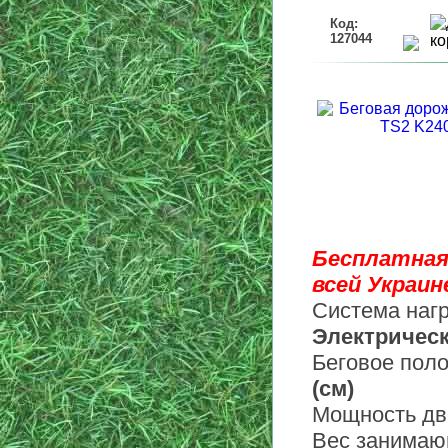
Код:
127044
Бесплатная
всей Украине
Система нагр
Электричес
Беговое поло
(см)
Мощность дв
Вес занимаю