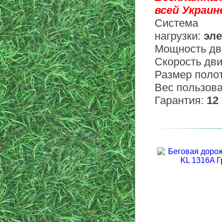
всей Украине
Система
нагрузки:
эле
Мощность дв
Скорость дв
Размер поло
Вес пользов
Гарантия:
12