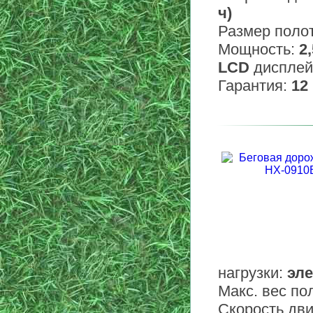
ч)
Размер поло
Мощность:
2,
LCD
дисплей
Гарантия:
12
нагрузки:
эле
Макс. вес по
Скорость дв