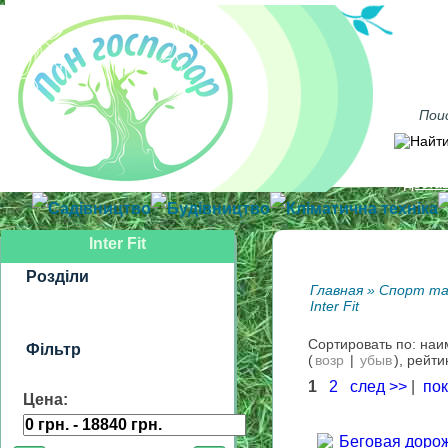
Достав
Садівництво
Будівництво
Кліматична техніка
Inter Fit
Розділи
Главная
»
Спорт та
Inter Fit
Сортировать по: на
Фільтр
(
возр
|
убыв
), рейти
1
2
след >>
|
пок
Цена: