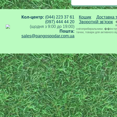
Кол-центр:
(044) 223 37 61
Кошик
Доставка 
(097) 444 44 20
Зворотній зв'язок
�
в
(щодня з 9:00 до 19:00)
снігоприбиральники. ��інструме
Пошта:
тачки, товари для активного в
sales@pangospodar.com.ua