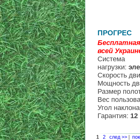
ПРОГРЕС
Бесплатная
всей Украине
Система
нагрузки:
эле
Скорость дв
Мощность дв
Размер поло
Вес пользова
Угол наклона
Гарантия:
12
1
2
след >>
|
пок