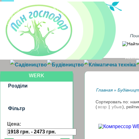
Достав
Садівництво
Будівництво
Кліматична техніка
WERK
Розділи
Главная
»
Будівниц
Сортировать по: на
(
возр
|
убыв
), рейти
Фільтр
Цена: