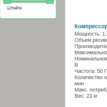
Компрессо
Мощность:
1,
Объем ресив
Производите
Максимально
Номинальное
В
Частота:
50 
Количество о
мин
Макс. потреб
Вес:
23 кг