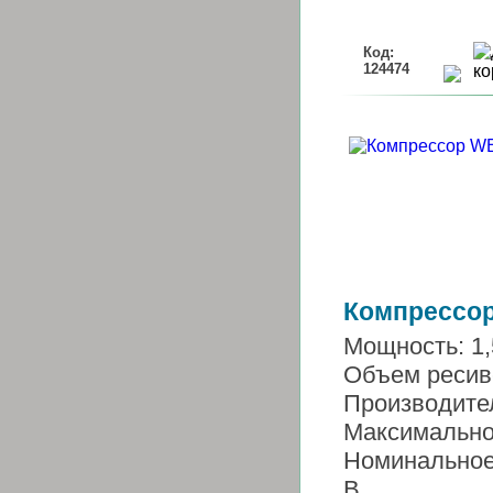
Код:
124474
Компрессо
Мощность:
1,
Объем ресив
Производите
Максимально
Номинальное
В