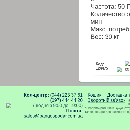
Частота:
50 
Количество о
мин
Макс. потреб
Вес:
30 кг
Код:
124475
Кол-центр:
(044) 223 37 61
Кошик
Доставка 
(097) 444 44 20
Зворотній зв'язок
�
в
(щодня з 9:00 до 19:00)
снігоприбиральники. ��інструме
Пошта:
тачки, товари для активного в
sales@pangospodar.com.ua