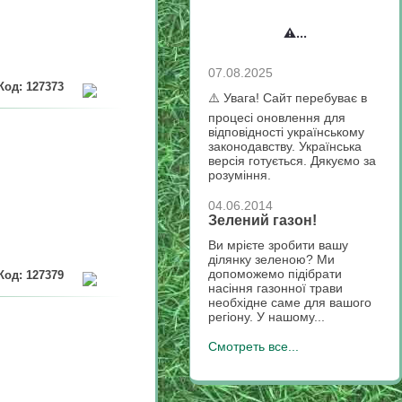
⚠️...
07.08.2025
Код: 127373
⚠️ Увага! Сайт перебуває в
процесі оновлення для
відповідності українському
законодавству. Українська
версія готується. Дякуємо за
розуміння.
04.06.2014
Зелений газон!
Ви мрієте зробити вашу
ділянку зеленою? Ми
допоможемо підібрати
Код: 127379
насіння газонної трави
необхідне саме для вашого
регіону. У нашому...
Смотреть все...