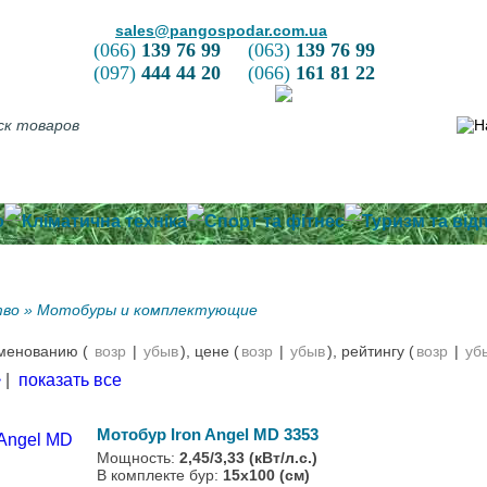
sales@pangospodar.com.ua
(066)
139 76 99
(063)
139 76 99
(097)
444 44 20
(066)
161 81 22
ка та оплата
Про нас
Контактна інформація
Зворотній зв'язок
о
Кліматична техніка
Спорт та фітнес
Туризм та від
тво
»
Мотобуры и комплектующие
именованию (
возр
|
убыв
), цене (
возр
|
убыв
), рейтингу (
возр
|
уб
>
|
показать все
Мотобур Iron Angel MD 3353
Мощность:
2,45/3,33 (кВт/л.с.)
В комплекте бур:
15х100 (см)