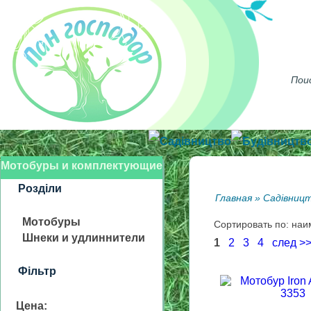
Достав
Садівництво
Будівництв
Мотобуры и комплектующие
Розділи
Главная
»
Садівниц
Мотобуры
Сортировать по: на
Шнеки и удлиннители
1
2
3
4
след >
Фільтр
Цена: