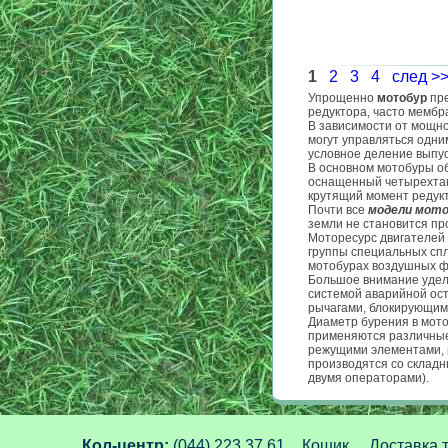
1
2
3
4
след >
Упрощенно
мотобур
пре
редуктора, часто мембр
В зависимости от мощн
могут управляться одни
условное деление выпу
В основном мотобуры об
оснащенный четырехтак
крутящий момент редук
Почти все
модели мото
земли не становится пр
Моторесурс двигателей
группы специальных сп
мотобурах воздушных фи
Большое внимание удел
системой аварийной ост
рычагами, блокирующим
Диаметр бурения в мот
применяются различные
режущими элементами, 
производятся со складн
двумя операторами).
Кол-центр:
(044) 223 37 61
Кошик
Доставка 