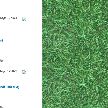
Код: 127374
м)
кВт
Код: 125879
ой 180 мм)
кВт