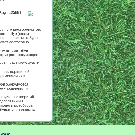
Код: 125881
сляного шестеренчатого
нт – бур (шнек).
ения шнеков мотобуры
ляет достаточно
 купить мотобур,
нструкцию передающего
ние шнека мотобура из
хность поршневой
применяемых в
ров
оборудуются
ре управления, и
 глубины отверстий
рдосплавными
 модели мотобуров
обуров, управляемых
'язок