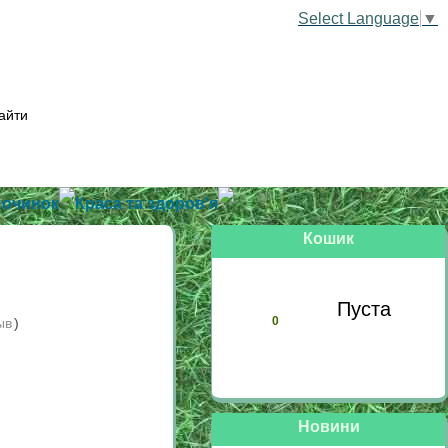
Select Language
▼
починок
Краса та здоров'я
Кошик
Пуста
0
ыв
)
Новини