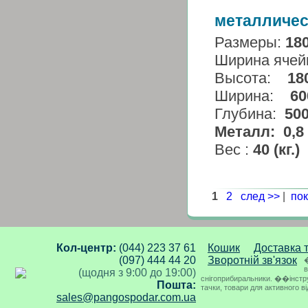
металличес
Размеры:
18
Ширина ячей
Высота:
18
Ширина:
60
Глубина:
50
Металл:
0,8 
Вес :
40 (кг.)
1
2
след >>
|
пок
Кол-центр:
(044) 223 37 61
Кошик
Доставка 
(097) 444 44 20
Зворотній зв'язок
�
в
(щодня з 9:00 до 19:00)
снігоприбиральники. ��інструме
Пошта:
тачки, товари для активного в
sales@pangospodar.com.ua