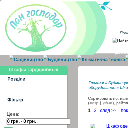
Достав
Садівництво
Будівництво
Кліматична техніка
Шкафы гардеробные
Розділи
Главная
»
Будівниц
оборудование
»
Шка
Сортировать по: на
Фільтр
(
возр
|
убыв
), рейти
1
2
след >>
|
пок
Цена: