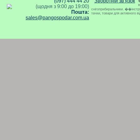
(097) 444 44 20
Зворотній зв'язок
�
в
(щодня з 9:00 до 19:00)
снігоприбиральники. ��інструме
Пошта:
тачки, товари для активного в
sales@pangospodar.com.ua