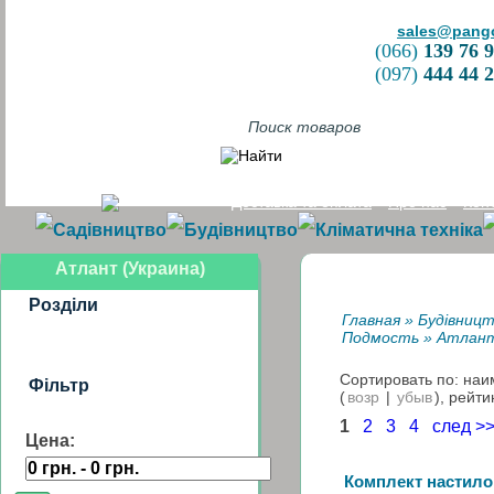
sales@pang
(066)
139 76 
(097)
444 44 
Доставка та оплата
Про нас
Кон
Садівництво
Будівництво
Кліматична техніка
Атлант (Украина)
Розділи
Главная
»
Будівниц
Подмость
»
Атлант
Сортировать по: на
Фільтр
(
возр
|
убыв
), рейти
1
2
3
4
след >
Цена:
Комплект настилов