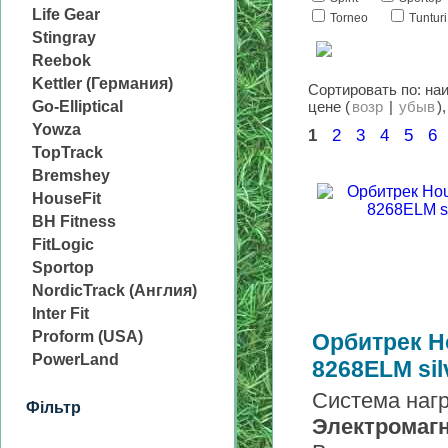
Life Gear
Torneo
Tunturi
Stingray
Reebok
Kettler (Германия)
Сортировать по: на
Go-Elliptical
цене (
возр
|
убыв
)
Yowza
1
2
3
4
5
6
TopTrack
Bremshey
HouseFit
BH Fitness
FitLogic
Sportop
NordicTrack (Англия)
Inter Fit
Proform (USA)
Орбитрек H
PowerLand
8268ELM sil
Система нагр
Фільтр
Электромаг