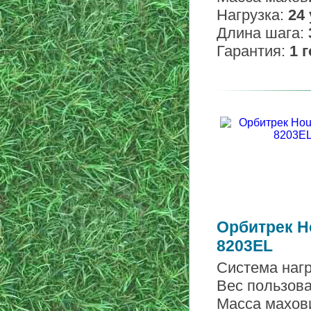
Нагрузка:
24
Длина шага:
Гарантия:
1 
Орбитрек H
8203EL
Система наг
Вес пользов
Масса махов