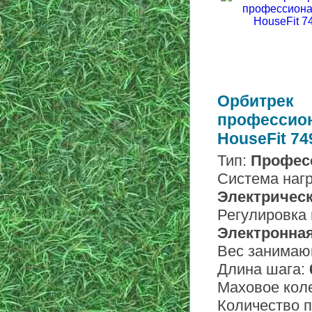
Орбитрек
профессио
HouseFit 7
Тип:
Профес
Система нагр
Электричес
Регулировка 
Электронна
Вес занимаю
Длина шага:
Маховое кол
Количество 