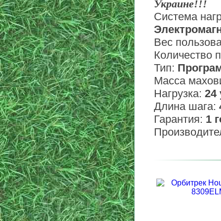
Украине!!!
Система нагр
Электромаг
Вес пользов
Количество 
Тип:
Програ
Масса махов
Нагрузка:
24
Длина шага:
Гарантия:
1 
Производите