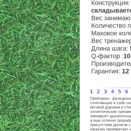
Конструкция
складывает
Вес занимаю
Количество 
Маховое кол
Вес тренаже
Длина шага:
Q-фактор :
10
Производите
Гарантия:
12
1
2
3
4
5
6
Орбитреки -
функцион
сочетающие в себе
со
беговой дорожки и сте
эллиптические тренаж
тренируют дыхательн
а
еще
отлично
прораб
присутствие
рычагов 
нагрузку
приобретает
и