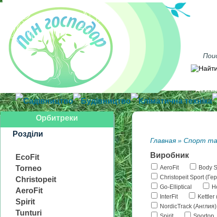
Достав
Садівництво
Будівництво
Кліматична техніка
Орбитреки
Розділи
Главная
»
Спорт та
Виробник
EcoFit
Torneo
AeroFit
Body S
Christopeit Sport (Г
Christopeit
Go-Elliptical
H
AeroFit
InterFit
Kettler
Spirit
NordicTrack (Англия)
Tunturi
Spirit
Sportop