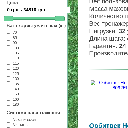
Вес пользов
Цена:
Масса махов
Количество 
Вес тренаже
Вага користувача max (кг)
Нагрузка:
32
70
Длина шага:
85
90
Гарантия:
24
100
Производите
105
110
115
120
125
130
135
140
150
160
180
Система навантаження
Механическая
Орбитрек H
Магнитная