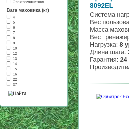
Электромагнитная
8092EL
Вага маховика (кг)
Система наг
4
Вес пользов
5
6
Масса махов
7
Вес тренаже
8
Нагрузка:
8 
9
10
Длина шага:
12
Гарантия:
24
13
14
Производите
15
16
22
37