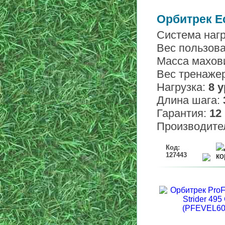
Орбитрек Ec
Система наг
Вес пользов
Масса махов
Вес тренаже
Нагрузка:
8 
Длина шага:
Гарантия:
12
Производите
Код:
127443