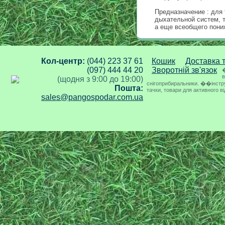
Предназначение
: для
дыхательной систем, 
а
еще
всеобщего
пони
Кол-центр:
(044) 223 37 61
Кошик
Доставка 
(097) 444 44 20
Зворотній зв'язок
�
в
(щодня з 9:00 до 19:00)
снігоприбиральники. ��інструме
Пошта:
тачки, товари для активного в
sales@pangospodar.com.ua