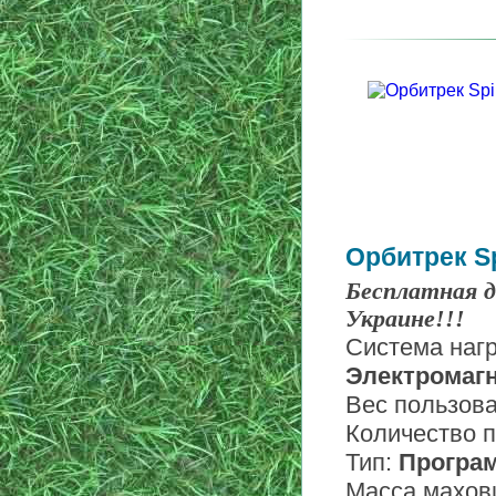
Орбитрек Sp
Бесплатная д
Украине!!!
Система нагр
Электромаг
Вес пользов
Количество 
Тип:
Програ
Масса махов