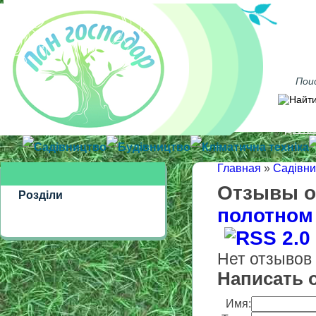
Достав
Садівництво
Будівництво
Кліматична техніка
Главная
»
Садівни
Отзывы о
Розділи
полотном
Нет отзывов 
Написать 
Имя: